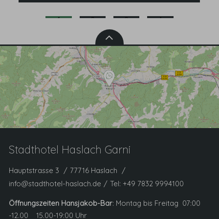
1
2
3
4
Stadthotel Haslach Garni
Hauptstrasse 3
77716 Haslach
info@stadthotel-haslach.de
Tel:
+49 7832 9994100
Öffnungszeiten Hansjakob-Bar
: Montag bis Freitag 07:00
-12.00 15.00-19:00 Uhr